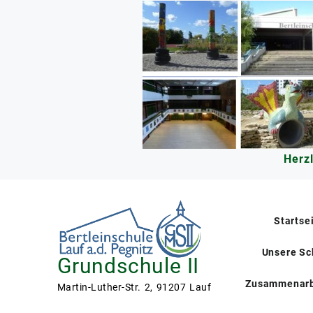
Skip
to
content
Herz
Startse
Unsere Sc
Grundschule II
Zusammenarb
Martin-Luther-Str. 2, 91207 Lauf