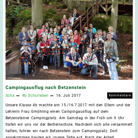
Campingausflug nach Betzenstein
Scha
4b
Schulleben
16. Juli 2017
Kommentare
für
deaktiviert
Unsere Klasse 4b machte am 15./16.7.2017 mit den Eltern und der
Camp
Lehrerin Frau Gmöhling einen Campingausflug auf dem
nach
Betzensteiner Campingplatz. Am Samstag in der Früh um 9 Uhr
Betz
trafen wir uns vor der Bertleinschule. Nachdem sich alle versammelt
hatten, fuhren wir nach Betzenstein zum Campingplatz. Dort
angekommen bauten wir unsere Zelte auf. Nach der Arbeit …