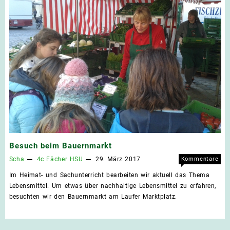
Besuch beim Bauernmarkt
Scha
4c
Fächer
HSU
29. März 2017
Kommentare
für
deaktiviert
Im Heimat- und Sachunterricht bearbeiten wir aktuell das Thema
Besu
Lebensmittel. Um etwas über nachhaltige Lebensmittel zu erfahren,
beim
besuchten wir den Bauernmarkt am Laufer Marktplatz.
Baue