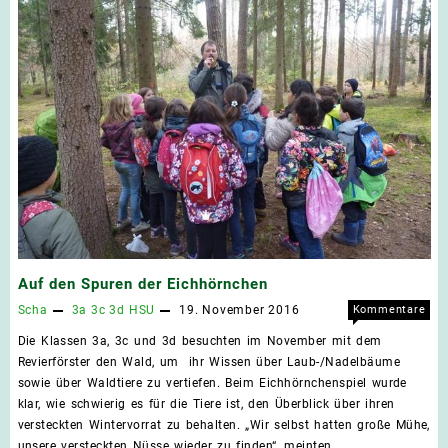
Auf den Spuren der Eichhörnchen
Scha
3a
3c
3d
HSU
19. November 2016
Kommentare
für
deaktiviert
Die Klassen 3a, 3c und 3d besuchten im November mit dem
Auf
Revierförster den Wald, um ihr Wissen über Laub-/Nadelbäume
den
sowie über Waldtiere zu vertiefen. Beim Eichhörnchenspiel wurde
Spur
klar, wie schwierig es für die Tiere ist, den Überblick über ihren
der
versteckten Wintervorrat zu behalten. „Wir selbst hatten große Mühe,
Eich
unsere versteckten Nüsse wieder zu finden“, meinten …