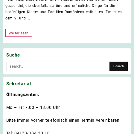
gespendet, die ebenfalls schöne und erfreuliche Dinge für die
bedürftigen Kinder und Familien Rumäniens enthielten. Zwischen
dem 9. und …
Aktion
Weiterlesen
„Weihnachtspäckchen
für
Suche
Rumänien“
Sekretariat
Öffnungszeiten:
Mo – Fr: 7.00 – 13.00 Uhr
Bitte immer vorher telefonisch einen Termin vereinbaren!
Tel: 09123/184 30 10