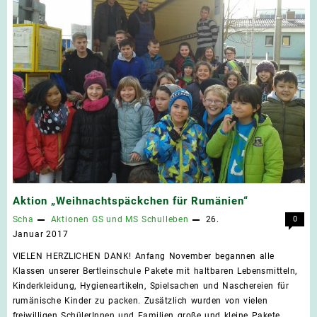
Aktion „Weihnachtspäckchen für Rumänien“
Scha
Aktionen
GS und MS
Schulleben
26.
0
Januar 2017
VIELEN HERZLICHEN DANK! Anfang November begannen alle
Klassen unserer Bertleinschule Pakete mit haltbaren Lebensmitteln,
Kinderkleidung, Hygieneartikeln, Spielsachen und Naschereien für
rumänische Kinder zu packen. Zusätzlich wurden von vielen
freiwilligen SchülerInnen und Familien große und kleine Pakete