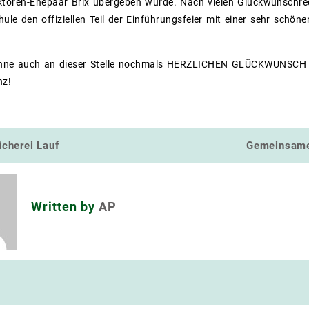
ktoren-Ehepaar Brix übergeben wurde. Nach vielen Glückwunschre
hule den offiziellen Teil der Einführungsfeier mit einer sehr schö
inne auch an dieser Stelle nochmals HERZLICHEN GLÜCKWUNSCH u
anz!
ücherei Lauf
Gemeinsame
navigation
Written by
AP