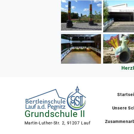
Skip
to
content
Herz
Startse
Unsere Sc
Grundschule II
Zusammenarb
Martin-Luther-Str. 2, 91207 Lauf