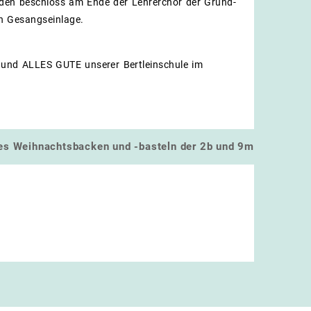
den beschloss am Ende der Lehrerchor der Grund-
nen Gesangseinlage.
nd ALLES GUTE unserer Bertleinschule im
s Weihnachtsbacken und -basteln der 2b und 9m