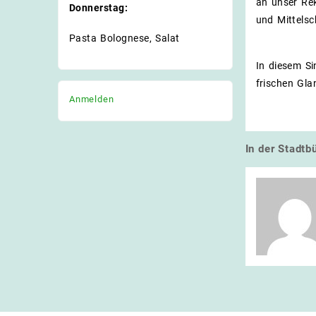
an unser Re
Donnerstag:
und Mittelsc
Pasta Bolognese, Salat
In diesem S
frischen Gl
Anmelden
In der Stadtb
Beitrags