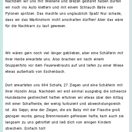
Nachdem wir uns mit Wienerle und Brezen gestärkt haben dürfen
wir noch ins Auto klettern und mit einem Schlauch Bälle von
Pylonen spritzen. Das machte uns unglaublich Spaß! Nur schade,
dass wir das Martinshorn nicht anschalten dürften! Aber das wäre
für die Nachbarn zu laut gewesen.
Wir wären gern noch viel länger geblieben, aber eine Schäferin mit
ihrer Herde erwartete uns. Also brachen wir nach einem
Gruppenfoto vor dem Feuerwehrauto auf und liefen zu einer Wiese
etwas außerhalb von Eschenbach.
Dort erwarteten uns 694 Schafe, 27 Ziegen und eine Schäferin mit
ihrer Hündin Anja. Nachdem wir erst einmal ausgiebig die schwarze
Hundedame gestreichelt hatten erfuhren wir etwas über den Alltag
mit einer Schafherde, der wenig turbulent und abwechslungsreich
ist. Als Seppi, eine der Ziegen, die als Baby mit der Flasche groß
gezogen wurde, genug Brennnesseln gefressen hatte, kam auch sie
langsam zu uns getrottet und ließ dich von einigen Kindern
streicheln. Einfach toll!