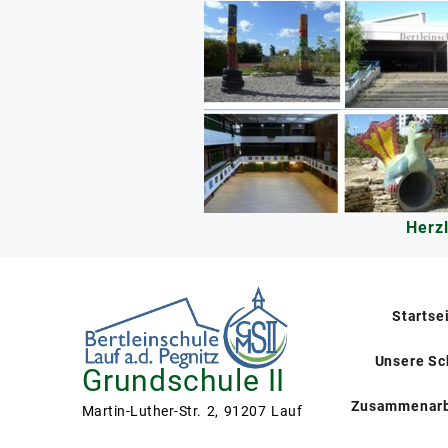
Skip
to
content
Herz
Startse
Unsere Sc
Grundschule II
Zusammenarb
Martin-Luther-Str. 2, 91207 Lauf