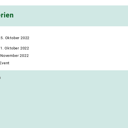
rien
25. Oktober 2022
1. Oktober 2022
 November 2022
Event
n
navigation