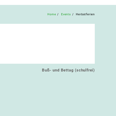
Home
Events
Herbstferien
Buß- und Bettag (schulfrei)