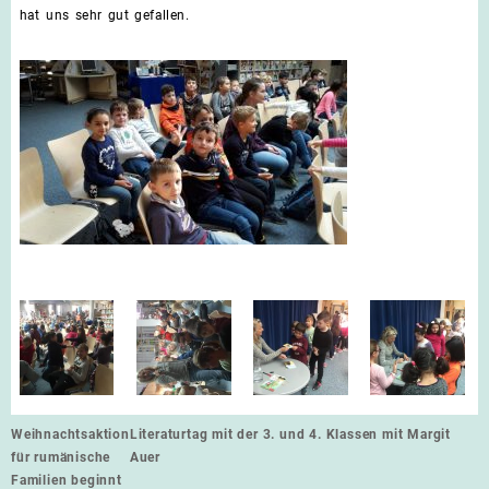
hat uns sehr gut gefallen.
Beitragsnavigation
Weihnachtsaktion
Literaturtag mit der 3. und 4. Klassen mit Margit
für rumänische
Auer
Familien beginnt