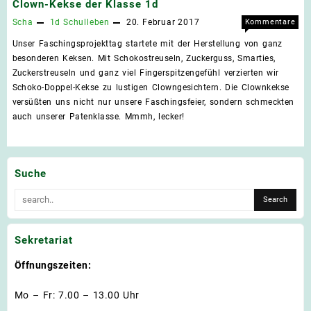
Clown-Kekse der Klasse 1d
Scha
1d
Schulleben
20. Februar 2017
Kommentare
für
deaktiviert
Unser Faschingsprojekttag startete mit der Herstellung von ganz
Clow
besonderen Keksen. Mit Schokostreuseln, Zuckerguss, Smarties,
Keks
Zuckerstreuseln und ganz viel Fingerspitzengefühl verzierten wir
der
Schoko-Doppel-Kekse zu lustigen Clowngesichtern. Die Clownkekse
Klas
versüßten uns nicht nur unsere Faschingsfeier, sondern schmeckten
1d
auch unserer Patenklasse. Mmmh, lecker!
Suche
Sekretariat
Öffnungszeiten:
Mo – Fr: 7.00 – 13.00 Uhr