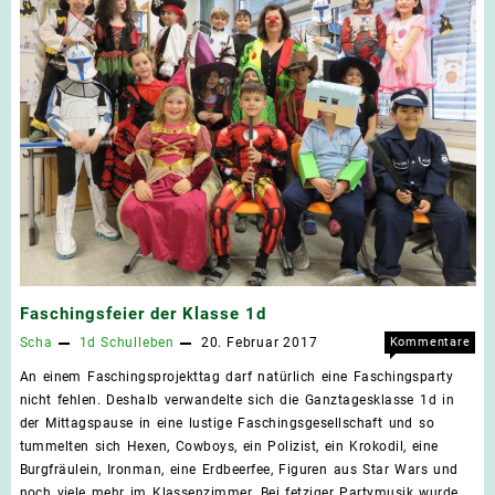
Faschingsfeier der Klasse 1d
Scha
1d
Schulleben
20. Februar 2017
Kommentare
für
deaktiviert
An einem Faschingsprojekttag darf natürlich eine Faschingsparty
Fasc
nicht fehlen. Deshalb verwandelte sich die Ganztagesklasse 1d in
der
der Mittagspause in eine lustige Faschingsgesellschaft und so
Klas
tummelten sich Hexen, Cowboys, ein Polizist, ein Krokodil, eine
1d
Burgfräulein, Ironman, eine Erdbeerfee, Figuren aus Star Wars und
noch viele mehr im Klassenzimmer. Bei fetziger Partymusik wurde