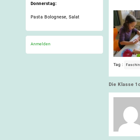
Donnerstag:
Pasta Bolognese, Salat
Anmelden
Tag :
Faschi
Die Klasse 1
Beitrags