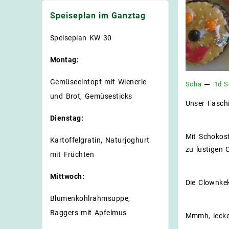
Speiseplan im Ganztag
Speiseplan KW 30
Montag:
Gemüseeintopf mit Wienerle
Scha
1d
S
und Brot, Gemüsesticks
Unser Faschi
Dienstag:
Mit Schokost
Kartoffelgratin, Naturjoghurt
zu lustigen 
mit Früchten
Mittwoch:
Die Clownkek
Blumenkohlrahmsuppe,
Baggers mit Apfelmus
Mmmh, lecke