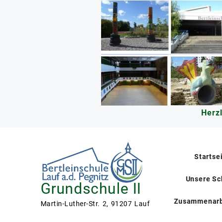
Skip
to
content
Herz
Startse
Unsere Sc
Grundschule II
Zusammenarb
Martin-Luther-Str. 2, 91207 Lauf