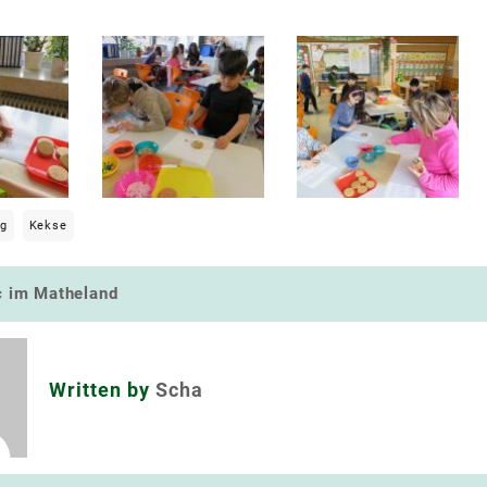
ng
Kekse
c im Matheland
navigation
Written by
Scha