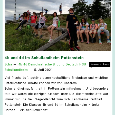
4b und 4d im Schullandheim Pottenstein
Scha
4b
4d
Demokratische Bildung
Deutsch
HSU
Kommentare
für
deaktiviert
Schullandheim
5. Juli 2021
4b
Viel frische Luft, schöne gemeinschaftliche Erlebnisse und wichtige
und
unterrichtliche Inhalte können wir von unserem
4d
Schullandheimaufenthalt in Pottenstein mitnehmen. Und besonders
im
toll: Wir waren die einzigen Klassen dort! Die Tischtennisplatte war
Schu
immer für uns frei! Sieger-Bericht zum Schullandheimaufenthalt
Pott
Pottenstein Die Klassen 4b und 4d im Schullandheim – trotz
Corona – ein Schülerbericht