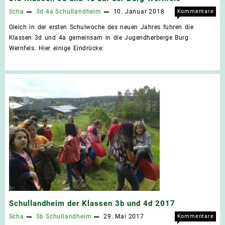
Scha
3d
4a
Schullandheim
10. Januar 2018
Kommentare
für
deaktiviert
Gleich in der ersten Schulwoche des neuen Jahres fuhren die
Die
Klassen 3d und 4a gemeinsam in die Jugendherberge Burg
Klas
Wernfels. Hier einige Eindrücke:
3d
und
4a
auf
der
Burg
Wern
Schullandheim der Klassen 3b und 4d 2017
Scha
3b
Schullandheim
29. Mai 2017
Kommentare