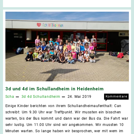
3d und 4d im Schullandheim in Heidenheim
Scha
3d
4d
Schullandheim
24. Mai 2019
Kommentare
für
deaktiviert
Einige Kinder berichten von ihrem Schullandheimaufenthalt: Can
3d
schreibt: Um 9.30 Uhr war Treffpunkt. Wir mussten ein bisschen
und
warten, bis der Bus kommt und dann war der Bus da. Die Fahrt war
4d
sehr lustig. Um 11.00 Uhr sind wir angekommen. Wir mussten 10
im
Minuten warten. So lange haben wir besprochen, wer mit wem im
Schu