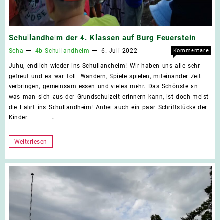
Schullandheim der 4. Klassen auf Burg Feuerstein
Scha
4b
Schullandheim
6. Juli 2022
Kommentare
für
deaktiviert
Juhu, endlich wieder ins Schullandheim! Wir haben uns alle sehr
Schu
gefreut und es war toll. Wandern, Spiele spielen, miteinander Zeit
der
verbringen, gemeinsam essen und vieles mehr. Das Schönste an
4.
was man sich aus der Grundschulzeit erinnern kann, ist doch meist
Klas
die Fahrt ins Schullandheim! Anbei auch ein paar Schriftstücke der
auf
Kinder: …
Burg
Feue
Schullandheim
Weiterlesen
der
4.
Klassen
auf
Burg
Feuerstein