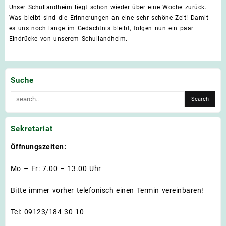
für
deaktiviert
Unser Schullandheim liegt schon wieder über eine Woche zurück.
Schu
Was bleibt sind die Erinnerungen an eine sehr schöne Zeit! Damit
der
es uns noch lange im Gedächtnis bleibt, folgen nun ein paar
Klas
Eindrücke von unserem Schullandheim.
3b
und
4d
2017
Suche
Sekretariat
Öffnungszeiten:
Mo – Fr: 7.00 – 13.00 Uhr
Bitte immer vorher telefonisch einen Termin vereinbaren!
Tel: 09123/184 30 10