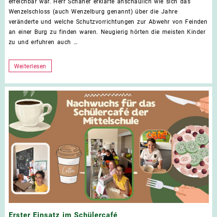
erreichbar war. Herr Schaner erklärte anschaulich wie sich das
der
Wenzelschloss (auch Wenzelburg genannt) über die Jahre
Haus
veränderte und welche Schutzvorrichtungen zur Abwehr von Feinden
an einer Burg zu finden waren. Neugierig hörten die meisten Kinder
zu und erfuhren auch …
Geschichte
Weiterlesen
vor
der
Haustüre
Erster Einsatz im Schülercafé