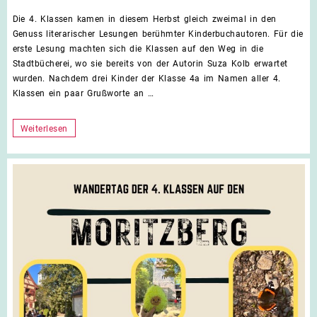
Dopp
Die 4. Klassen kamen in diesem Herbst gleich zweimal in den
Genu
Genuss literarischer Lesungen berühmter Kinderbuchautoren. Für die
der
erste Lesung machten sich die Klassen auf den Weg in die
Lauf
Stadtbücherei, wo sie bereits von der Autorin Suza Kolb erwartet
Lite
wurden. Nachdem drei Kinder der Klasse 4a im Namen aller 4.
für
Klassen ein paar Grußworte an …
die
4.
Klas
Doppelter
Weiterlesen
Genuss
der
Laufer
Literaturtage
für
die
4.
Klassen