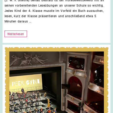
(J. W. v. Goethe) Genau deshalb ist der Vorlesewettbewerb mit all
Vorl
seinen vorbereitenden Leseübungen an unserer Schule so wichtig.
2024
Jedes Kind der 4. Klasse musste im Vorfeld ein Buch aussuchen,
lesen, kurz der Klasse präsentieren und anschließend etwa 5
Minuten daraus …
Unser
Weiterlesen
Vorlesewettbewerb
2024