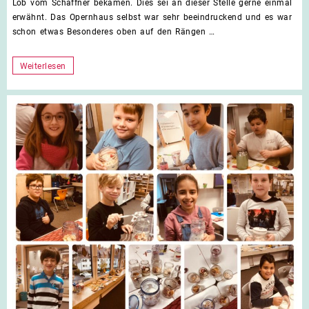
Lob vom Schaffner bekamen. Dies sei an dieser Stelle gerne einmal
erwähnt. Das Opernhaus selbst war sehr beeindruckend und es war
schon etwas Besonderes oben auf den Rängen …
Ein
Weiterlesen
Besuch
im
Opernhaus