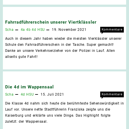
Hände
Fahrradführerschein unserer Viertklässler
Scha
4a
4b
4d
HSU
19. November 2021
Kommentare
für
deaktiviert
Auch in diesem Jahr haben wieder die meisten Vierklässler unserer
Fahr
Schule den Fahrradführerschein in der Tasche. Super gemacht!
unse
Danke an unsere Verkehrserzieher von der Polizei in Lauf. Allen
Viert
allseits gute Fahrt!
Die 4d im Wappensaal
Scha
4d
HSU
15. Juli 2021
Kommentare
für
deaktiviert
Die Klasse 4d nahm sich heute die berühmteste Sehenswürdigkeit in
Die
Lauf vor. Unsere nette Stadtführerin Franziska zeigte uns die
4d
Kaiserburg und erklärte uns viele Dinge. Das Highlight folgte
im
zuletzt: der Wappensaal.
Wapp