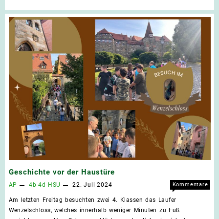
mit
Wetterglück
Geschichte vor der Haustüre
AP
4b
4d
HSU
22. Juli 2024
Kommentare
für
deaktiviert
Am letzten Freitag besuchten zwei 4. Klassen das Laufer
Gesc
Wenzelschloss, welches innerhalb weniger Minuten zu Fuß
vor