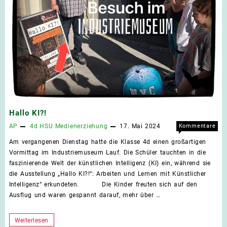
Hallo KI?!
AP
4d
HSU
Medienerziehung
17. Mai 2024
Kommentare
für
deaktiviert
Am vergangenen Dienstag hatte die Klasse 4d einen großartigen
Hall
Vormittag im Industriemuseum Lauf. Die Schüler tauchten in die
KI?!
faszinierende Welt der künstlichen Intelligenz (KI) ein, während sie
die Ausstellung „Hallo KI?!“: Arbeiten und Lernen mit Künstlicher
Intelligenz“ erkundeten. Die Kinder freuten sich auf den
Ausflug und waren gespannt darauf, mehr über …
Hallo
Weiterlesen