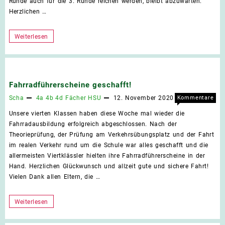
Runde auch für die 3. Runde reichen werden, bleibt abzuwarten.
Herzlichen …
Schulhausmeister
Weiterlesen
bei
der
Mathematikmeisterschaft
Fahrradführerscheine geschafft!
2020
Scha
4a
4b
4d
Fächer
HSU
12. November 2020
Kommentare
für
deaktiviert
Unsere vierten Klassen haben diese Woche mal wieder die
Fahr
Fahrradausbildung erfolgreich abgeschlossen. Nach der
gesc
Theorieprüfung, der Prüfung am Verkehrsübungsplatz und der Fahrt
im realen Verkehr rund um die Schule war alles geschafft und die
allermeisten Viertklässler hielten ihre Fahrradführerscheine in der
Hand. Herzlichen Glückwunsch und allzeit gute und sichere Fahrt!
Vielen Dank allen Eltern, die …
Fahrradführerscheine
Weiterlesen
geschafft!