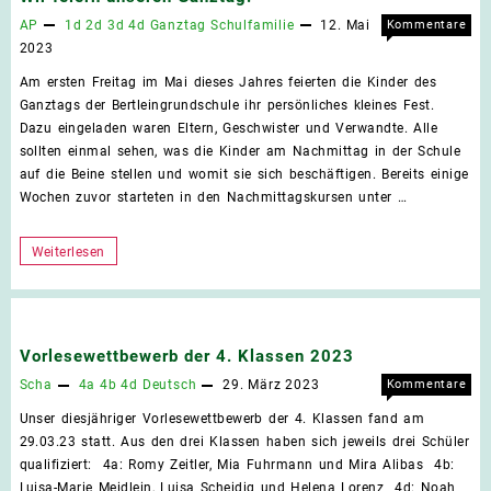
AP
1d
2d
3d
4d
Ganztag
Schulfamilie
12. Mai
Kommentare
für
deaktiviert
2023
Wir
Am ersten Freitag im Mai dieses Jahres feierten die Kinder des
feier
Ganztags der Bertleingrundschule ihr persönliches kleines Fest.
unse
Dazu eingeladen waren Eltern, Geschwister und Verwandte. Alle
Ganz
sollten einmal sehen, was die Kinder am Nachmittag in der Schule
auf die Beine stellen und womit sie sich beschäftigen. Bereits einige
Wochen zuvor starteten in den Nachmittagskursen unter …
Wir
Weiterlesen
feiern
unseren
Ganztag!
Vorlesewettbewerb der 4. Klassen 2023
Scha
4a
4b
4d
Deutsch
29. März 2023
Kommentare
für
deaktiviert
Unser diesjähriger Vorlesewettbewerb der 4. Klassen fand am
Vorl
29.03.23 statt. Aus den drei Klassen haben sich jeweils drei Schüler
der
qualifiziert: 4a: Romy Zeitler, Mia Fuhrmann und Mira Alibas 4b:
4.
Luisa-Marie Meidlein, Luisa Scheidig und Helena Lorenz 4d: Noah