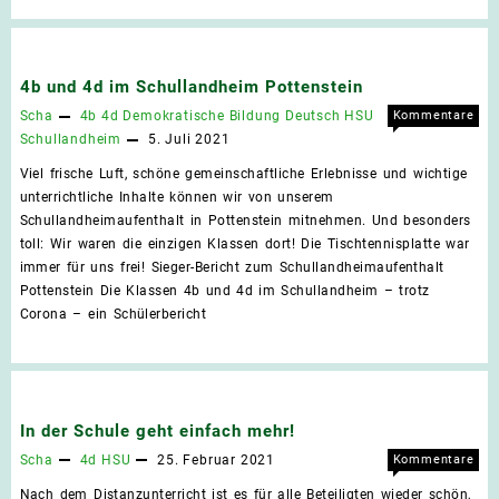
4b und 4d im Schullandheim Pottenstein
Scha
4b
4d
Demokratische Bildung
Deutsch
HSU
Kommentare
für
deaktiviert
Schullandheim
5. Juli 2021
4b
Viel frische Luft, schöne gemeinschaftliche Erlebnisse und wichtige
und
unterrichtliche Inhalte können wir von unserem
4d
Schullandheimaufenthalt in Pottenstein mitnehmen. Und besonders
im
toll: Wir waren die einzigen Klassen dort! Die Tischtennisplatte war
Schu
immer für uns frei! Sieger-Bericht zum Schullandheimaufenthalt
Pott
Pottenstein Die Klassen 4b und 4d im Schullandheim – trotz
Corona – ein Schülerbericht
In der Schule geht einfach mehr!
Scha
4d
HSU
25. Februar 2021
Kommentare
für
deaktiviert
Nach dem Distanzunterricht ist es für alle Beteiligten wieder schön,