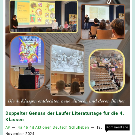
Doppelter Genuss der Laufer Literaturtage für die 4.
Klassen
AP
4a
4b
4d
Aktionen
Deutsch
Schulleben
19.
Kommentare
für
deaktiviert
November 2024