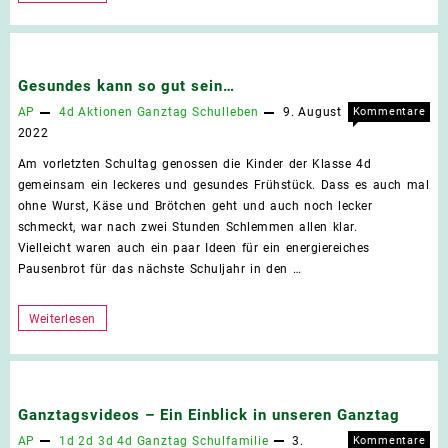
Faschingsgaudi
in
der
Gesundes kann so gut sein…
Turnhalle
AP
4d
Aktionen
Ganztag
Schulleben
9. August
Kommentare
für
deaktiviert
2022
Gesu
Am vorletzten Schultag genossen die Kinder der Klasse 4d
kann
gemeinsam ein leckeres und gesundes Frühstück. Dass es auch mal
so
ohne Wurst, Käse und Brötchen geht und auch noch lecker
gut
schmeckt, war nach zwei Stunden Schlemmen allen klar.
sein
Vielleicht waren auch ein paar Ideen für ein energiereiches
Pausenbrot für das nächste Schuljahr in den …
Gesundes
Weiterlesen
kann
so
gut
Ganztagsvideos – Ein Einblick in unseren Ganztag
sein…
AP
1d
2d
3d
4d
Ganztag
Schulfamilie
3.
Kommentare