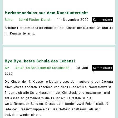
Herbstmandalas aus dem Kunstunterricht
Scha
3d
4d
Fächer
Kunst
11. November 2020
Kommentare
für
deaktiviert
Schöne Herbstmandalas erstellten die Kinder der Klassen 3d und 4d
Herb
im Kunstunterricht.
aus
dem
Kuns
Bye Bye, beste Schule des Lebens!
AP
4a
4b
4d
Schulfamilie
Schulleben
30. Juli
Kommentare
für
deaktiviert
2020
Bye
Die Kinder der 4. Klassen erlebten dieses Jahr aufgrund von Corona
Bye,
einen etwas anderen Abschied von der Grundschule. Normalerweise
best
finden sich alle Schulklassen in der Christuskirche zusammen und
Schu
entlassen so gemeinsam die Grundschulältesten in die
des
weiterführenden Schulen. Dieses Jahr fanden zwei Feiern statt, für
Lebe
jede der Präsenzgruppe eine. Das Gottesdienstteam ließ sich
trotzdem wieder eine …