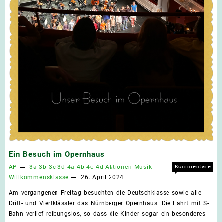
Ein Besuch im Opernhaus
AP
3a
3b
3c
3d
4a
4b
4c
4d
Aktionen
Musik
Kommentare
für
deaktiviert
Willkommensklasse
26. April 2024
Ein
Am vergangenen Freitag besuchten die Deutschklasse sowie alle
Besu
Dritt- und Viertklässler das Nürnberger Opernhaus. Die Fahrt mit S-
im
Bahn verlief reibungslos, so dass die Kinder sogar ein besonderes
Oper