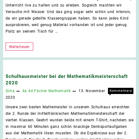
In
Unterricht live zu halten und zu erleben. Sogleich machten wir
der
Versuche mit Wasser. Und das ging sogar sehr schön und intensiv,
Schu
da wir gerade geteilte Klassengruppen haben. So kann jedes Kind
geht
ausprobieren, weil genug Material vorhanden ist und jeder genug
einf
Platz an seinem Tisch für …
mehr
In
Weiterlesen
der
Schule
geht
Schulhausmeister bei der Mathematikmeisterschaft
einfach
2020
mehr!
Scha
4a
4d
Fächer
Mathematik
13. November
Kommentare
für
deaktiviert
2020
Schu
Unsere zwei besten Mathemeister in unserem Schulhaus erreichten
bei
die 2. Runde der mittelfränkischen Mathematikmeisterschaft der
der
vierten Klassen. Geehrt wurden beide mit einem T-Shirt, nachdem sie
Math
in maximal 60 Minuten ganz schön knackige Denksportaufgaben
2020
aus der Mathematik lösen mussten. Ob die Ergebnisse aus der 2.