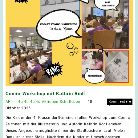
Comic-Workshop mit Kathrin Rödl
AP
4a
4b
4c
4d
Aktionen
Schulleben
10.
Kommentare
für
deaktiviert
Oktober 2025
Comi
Die Kinder der 4. Klasse durften einen tollen Workshop zum Comic-
Work
Zeichnen mit der Illustratorin und Autorin Kathrin Rödl erleben.
mit
Dieses Angebot ermöglichte ihnen die Stadtbücherei Lauf. Vielen
Kath
Dank an dieser Stelle. Nachdem die Kinder mit geschlossenen