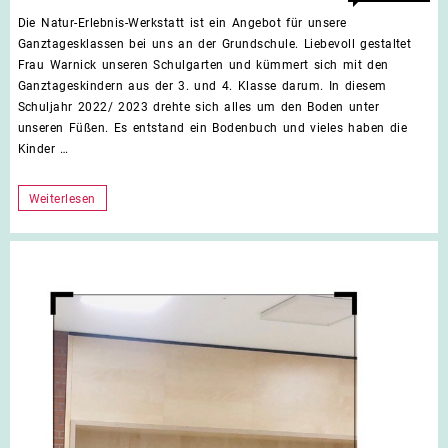
für
deaktiviert
Die Natur-Erlebnis-Werkstatt ist ein Angebot für unsere
Natu
Ganztagesklassen bei uns an der Grundschule. Liebevoll gestaltet
Erleb
Frau Warnick unseren Schulgarten und kümmert sich mit den
Werk
Ganztageskindern aus der 3. und 4. Klasse darum. In diesem
2022
Schuljahr 2022/ 2023 drehte sich alles um den Boden unter
unseren Füßen. Es entstand ein Bodenbuch und vieles haben die
Kinder …
Natur-
Weiterlesen
Erlebnis-
Werkstatt
2022/2023