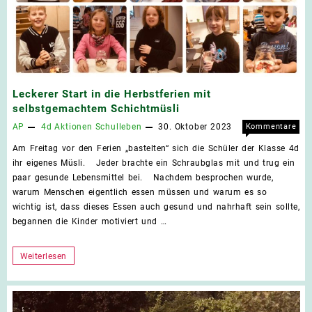
Leckerer Start in die Herbstferien mit
selbstgemachtem Schichtmüsli
AP
4d
Aktionen
Schulleben
30. Oktober 2023
Kommentare
für
deaktiviert
Am Freitag vor den Ferien „bastelten“ sich die Schüler der Klasse 4d
Leck
ihr eigenes Müsli. Jeder brachte ein Schraubglas mit und trug ein
Star
paar gesunde Lebensmittel bei. Nachdem besprochen wurde,
in
warum Menschen eigentlich essen müssen und warum es so
die
wichtig ist, dass dieses Essen auch gesund und nahrhaft sein sollte,
Herb
begannen die Kinder motiviert und …
mit
selb
Schi
Leckerer
Weiterlesen
Start
in
die