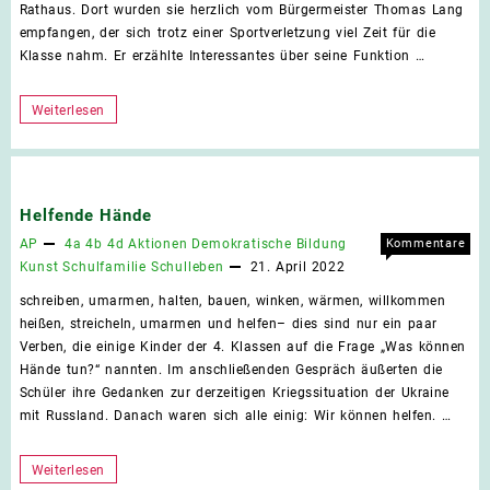
Rathaus. Dort wurden sie herzlich vom Bürgermeister Thomas Lang
empfangen, der sich trotz einer Sportverletzung viel Zeit für die
Klasse nahm. Er erzählte Interessantes über seine Funktion …
Besuch
Weiterlesen
im
Rathaus
Helfende Hände
AP
4a
4b
4d
Aktionen
Demokratische Bildung
Kommentare
für
deaktiviert
Kunst
Schulfamilie
Schulleben
21. April 2022
Helf
schreiben, umarmen, halten, bauen, winken, wärmen, willkommen
Händ
heißen, streicheln, umarmen und helfen– dies sind nur ein paar
Verben, die einige Kinder der 4. Klassen auf die Frage „Was können
Hände tun?“ nannten. Im anschließenden Gespräch äußerten die
Schüler ihre Gedanken zur derzeitigen Kriegssituation der Ukraine
mit Russland. Danach waren sich alle einig: Wir können helfen. …
Helfende
Weiterlesen