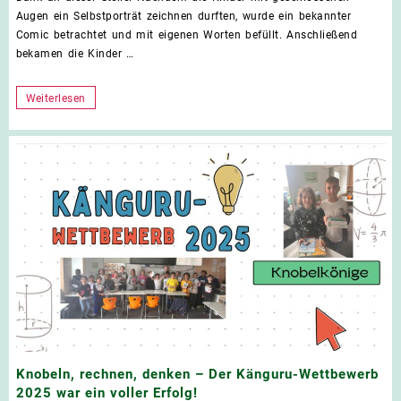
Rödl
Augen ein Selbstporträt zeichnen durften, wurde ein bekannter
Comic betrachtet und mit eigenen Worten befüllt. Anschließend
bekamen die Kinder …
Comic-
Weiterlesen
Workshop
mit
Kathrin
Rödl
Knobeln, rechnen, denken – Der Känguru-Wettbewerb
2025 war ein voller Erfolg!