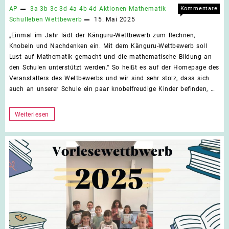
AP
3a
3b
3c
3d
4a
4b
4d
Aktionen
Mathematik
Kommentare
für
deaktiviert
Schulleben
Wettbewerb
15. Mai 2025
Knob
„Einmal im Jahr lädt der Känguru-Wettbewerb zum Rechnen,
rech
Knobeln und Nachdenken ein. Mit dem Känguru-Wettbewerb soll
denk
Lust auf Mathematik gemacht und die mathematische Bildung an
–
den Schulen unterstützt werden.“ So heißt es auf der Homepage des
Der
Veranstalters des Wettbewerbs und wir sind sehr stolz, dass sich
Käng
auch an unserer Schule ein paar knobelfreudige Kinder befinden, …
Wett
2025
war
Knobeln,
Weiterlesen
ein
rechnen,
volle
denken
Erfol
–
Der
Känguru-
Wettbewerb
2025
war