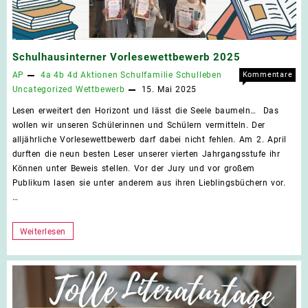
ein
voller
Erfolg!
Schulhausinterner Vorlesewettbewerb 2025
AP
4a
4b
4d
Aktionen
Schulfamilie
Schulleben
Kommentare
für
deaktiviert
Uncategorized
Wettbewerb
15. Mai 2025
Schu
Lesen erweitert den Horizont und lässt die Seele baumeln… Das
Vorl
wollen wir unseren Schülerinnen und Schülern vermitteln. Der
2025
alljährliche Vorlesewettbewerb darf dabei nicht fehlen. Am 2. April
durften die neun besten Leser unserer vierten Jahrgangsstufe ihr
Können unter Beweis stellen. Vor der Jury und vor großem
Publikum lasen sie unter anderem aus ihren Lieblingsbüchern vor.
…
Schulhausinterner
Weiterlesen
Vorlesewettbewerb
2025