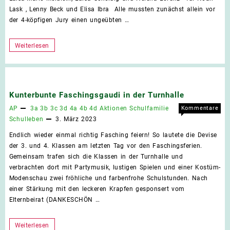
Klas
Lask , Lenny Beck und Elisa Ibra Alle mussten zunächst allein vor
2023
der 4-köpfigen Jury einen ungeübten …
Vorlesewettbewerb
Weiterlesen
der
4.
Klassen
Kunterbunte Faschingsgaudi in der Turnhalle
2023
AP
3a
3b
3c
3d
4a
4b
4d
Aktionen
Schulfamilie
Kommentare
für
deaktiviert
Schulleben
3. März 2023
Kunt
Endlich wieder einmal richtig Fasching feiern! So lautete die Devise
Fasc
der 3. und 4. Klassen am letzten Tag vor den Faschingsferien.
in
Gemeinsam trafen sich die Klassen in der Turnhalle und
der
verbrachten dort mit Partymusik, lustigen Spielen und einer Kostüm-
Turn
Modenschau zwei fröhliche und farbenfrohe Schulstunden. Nach
einer Stärkung mit den leckeren Krapfen gesponsert vom
Elternbeirat (DANKESCHÖN …
Kunterbunte
Weiterlesen