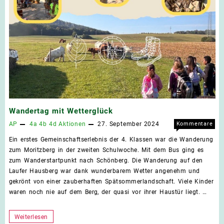
Wandertag mit Wetterglück
AP
4a
4b
4d
Aktionen
27. September 2024
Kommentare
für
deaktiviert
Ein erstes Gemeinschaftserlebnis der 4. Klassen war die Wanderung
Wand
zum Moritzberg in der zweiten Schulwoche. Mit dem Bus ging es
mit
zum Wanderstartpunkt nach Schönberg. Die Wanderung auf den
Wett
Laufer Hausberg war dank wunderbarem Wetter angenehm und
gekrönt von einer zauberhaften Spätsommerlandschaft. Viele Kinder
waren noch nie auf dem Berg, der quasi vor ihrer Haustür liegt. …
Wandertag
Weiterlesen