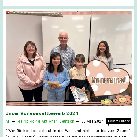
KI?!
Unser Vorlesewettbewerb 2024
AP
4a
4b
4c
4d
Aktionen
Deutsch
3. Mai 2024
Kommentare
für
deaktiviert
“ Wer Bücher liest schaut in die Welt und nicht nur bis zum Zaune.“
Unse