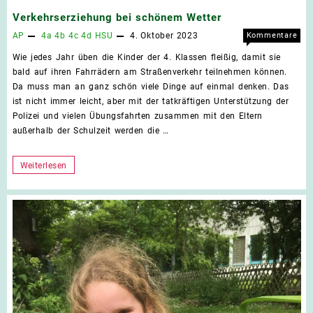
Verkehrserziehung bei schönem Wetter
AP
4a
4b
4c
4d
HSU
4. Oktober 2023
Kommentare
für
deaktiviert
Wie jedes Jahr üben die Kinder der 4. Klassen fleißig, damit sie
Verk
bald auf ihren Fahrrädern am Straßenverkehr teilnehmen können.
bei
Da muss man an ganz schön viele Dinge auf einmal denken. Das
sch
ist nicht immer leicht, aber mit der tatkräftigen Unterstützung der
Wett
Polizei und vielen Übungsfahrten zusammen mit den Eltern
außerhalb der Schulzeit werden die …
Verkehrserziehung
Weiterlesen
bei
schönem
Wetter