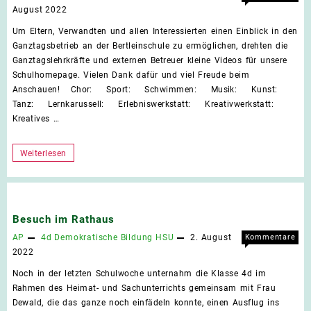
für
deaktiviert
August 2022
Ganz
Um Eltern, Verwandten und allen Interessierten einen Einblick in den
–
Ganztagsbetrieb an der Bertleinschule zu ermöglichen, drehten die
Ein
Ganztagslehrkräfte und externen Betreuer kleine Videos für unsere
Einbl
Schulhomepage. Vielen Dank dafür und viel Freude beim
in
Anschauen! Chor: Sport: Schwimmen: Musik: Kunst:
unse
Tanz: Lernkarussell: Erlebniswerkstatt: Kreativwerkstatt:
Ganz
Kreatives …
Ganztagsvideos
Weiterlesen
–
Ein
Einblick
Besuch im Rathaus
in
AP
4d
Demokratische Bildung
HSU
2. August
Kommentare
unseren
für
deaktiviert
2022
Ganztag
Besu
Noch in der letzten Schulwoche unternahm die Klasse 4d im
im
Rahmen des Heimat- und Sachunterrichts gemeinsam mit Frau
Rath
Dewald, die das ganze noch einfädeln konnte, einen Ausflug ins