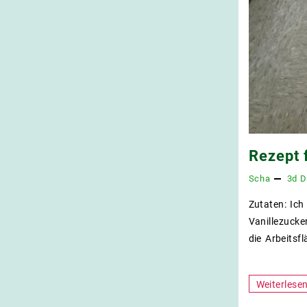
Rezept 
Scha
3d
D
Zutaten: Ic
Vanillezucke
die Arbeits
Rezept
Weiterlese
für