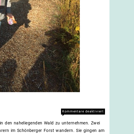
für
Kommentare deaktiviert
Herbstlicher
 in den naheliegenden Wald zu unternehmen. Zwei
Ausflug
in
ehrern im Schönberger Forst wandern. Sie gingen am