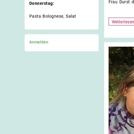
Frau Durst d
Donnerstag:
Pasta Bolognese, Salat
Kunigunde
Weiterlese
2023
Anmelden