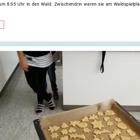
um 8:05 Uhr in den Wald. Zwischendrin waren sie am Waldspielpla
r
n
er