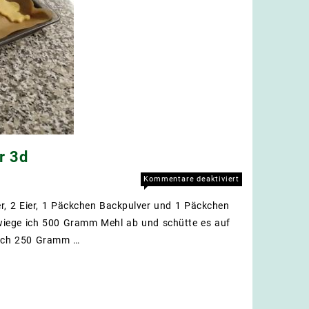
r 3d
für
Kommentare deaktiviert
Rezept
 2 Eier, 1 Päckchen Backpulver und 1 Päckchen
für
leckere
h wiege ich 500 Gramm Mehl ab und schütte es auf
Butterplätzchen
 ich 250 Gramm …
von
Le.
aus
der
3d