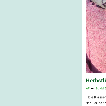
Herbstl
AP
3d
4d
Die Klassen
Schüler beri