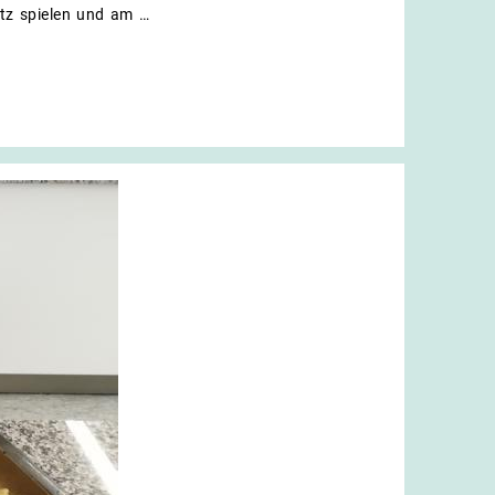
den
tz spielen und am …
Schönberger
Forst