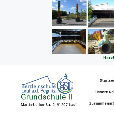
Skip
to
content
Herz
Startse
Unsere Sc
Grundschule II
Zusammenarb
Martin-Luther-Str. 2, 91207 Lauf