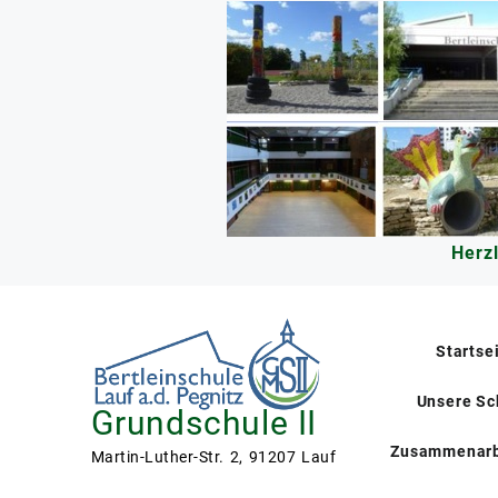
Skip
to
content
Herz
Startse
Unsere Sc
Grundschule II
Zusammenarb
Martin-Luther-Str. 2, 91207 Lauf