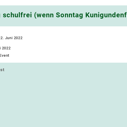
 schulfrei (wenn Sonntag Kunigundenf
22. Juni 2022
li 2022
Event
st
navigation