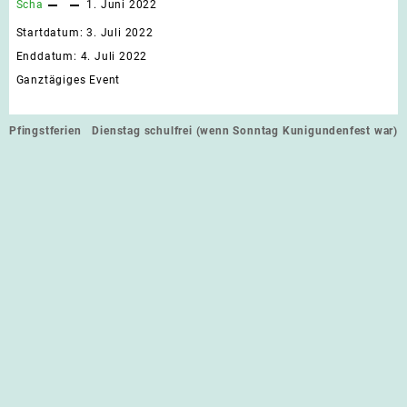
Scha
1. Juni 2022
Startdatum:
3. Juli 2022
Enddatum:
4. Juli 2022
Ganztägiges Event
Beitragsnavigation
Pfingstferien
Dienstag schulfrei (wenn Sonntag Kunigundenfest war)