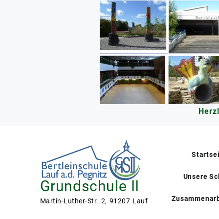
Skip
to
content
Herz
Startse
Unsere Sc
Grundschule II
Zusammenarb
Martin-Luther-Str. 2, 91207 Lauf