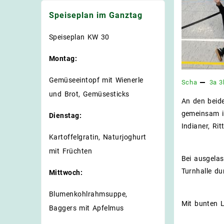
Speiseplan im Ganztag
Speiseplan KW 30
Montag:
Gemüseeintopf mit Wienerle
Scha
3a
3
und Brot, Gemüsesticks
An den beide
gemeinsam in
Dienstag:
Indianer, Ri
Kartoffelgratin, Naturjoghurt
mit Früchten
Bei ausgelas
Turnhalle dur
Mittwoch:
Blumenkohlrahmsuppe,
Mit bunten L
Baggers mit Apfelmus